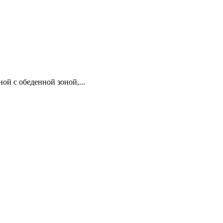
ой с обеденной зоной,...