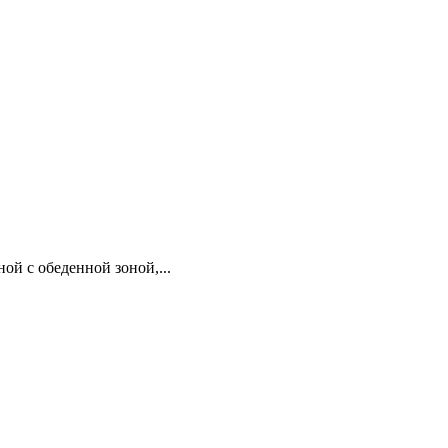
ой с обеденной зоной,...