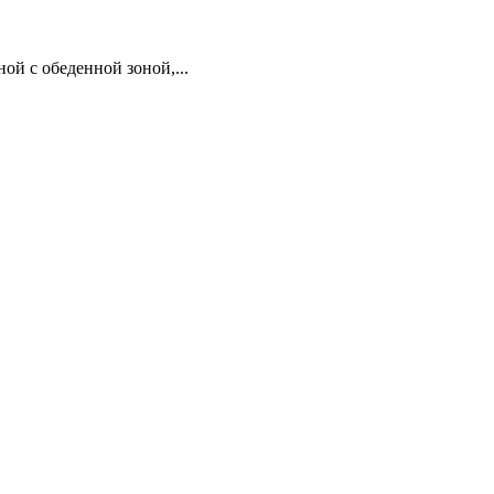
ой с обеденной зоной,...