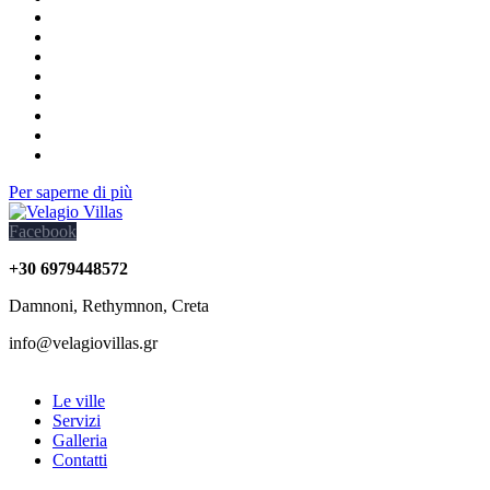
Per saperne di più
Facebook
+30 6979448572
Damnoni, Rethymnon, Creta
info@velagiovillas.gr
Le ville
Servizi
Galleria
Contatti