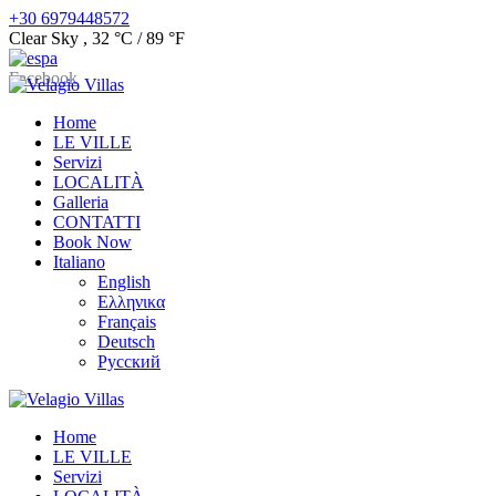
+30 6979448572
Clear Sky
,
32 °C / 89 °F
Facebook
Home
LE VILLE
Servizi
LOCALITÀ
Galleria
CONTATTI
Book Now
Italiano
English
Ελληνικα
Français
Deutsch
Русский
Home
LE VILLE
Servizi